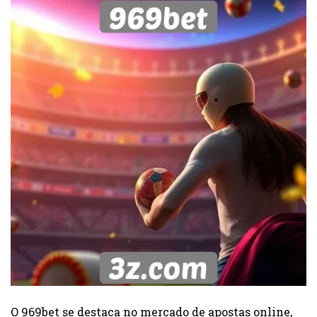
O 969bet se destaca no mercado de apostas online,