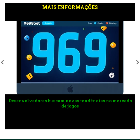
MAIS INFORMAÇÕES
Desenvolvedores buscam novas tendências no mercado
de jogos